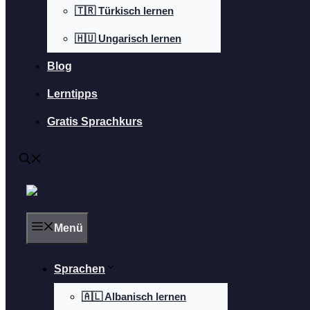
🇹🇷 Türkisch lernen
🇭🇺 Ungarisch lernen
Blog
Lerntipps
Gratis Sprachkurs
Menü
Sprachen
🇦🇱 Albanisch lernen