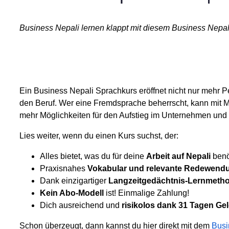
Business Nepali lernen klappt mit diesem Business Nepali 
Ein Business Nepali Sprachkurs eröffnet nicht nur mehr Pe
den Beruf. Wer eine Fremdsprache beherrscht, kann mit 
mehr Möglichkeiten für den Aufstieg im Unternehmen und
Lies weiter, wenn du einen Kurs suchst, der:
Alles bietet, was du für deine
Arbeit auf Nepali
benö
Praxisnahes
Vokabular und relevante Redewend
Dank einzigartiger
Langzeitgedächtnis-Lernmeth
Kein Abo-Modell
ist! Einmalige Zahlung!
Dich ausreichend und
risikolos dank 31 Tagen Ge
Schon überzeugt, dann kannst du hier direkt mit dem
Busi