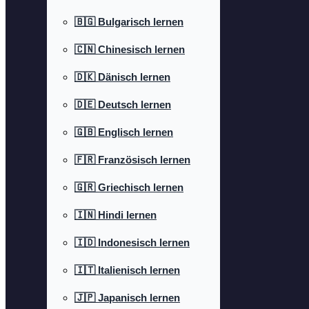
🇧🇬 Bulgarisch lernen
🇨🇳 Chinesisch lernen
🇩🇰 Dänisch lernen
🇩🇪 Deutsch lernen
🇬🇧 Englisch lernen
🇫🇷 Französisch lernen
🇬🇷 Griechisch lernen
🇮🇳 Hindi lernen
🇮🇩 Indonesisch lernen
🇮🇹 Italienisch lernen
🇯🇵 Japanisch lernen