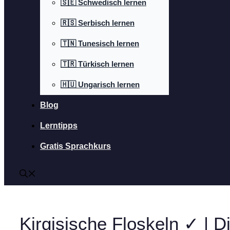
🇸🇪 Schwedisch lernen
🇷🇸 Serbisch lernen
🇹🇳 Tunesisch lernen
🇹🇷 Türkisch lernen
🇭🇺 Ungarisch lernen
Blog
Lerntipps
Gratis Sprachkurs
Kirgisische Floskeln ✓ | Di