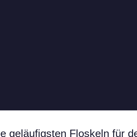
e geläufigsten Floskeln für d