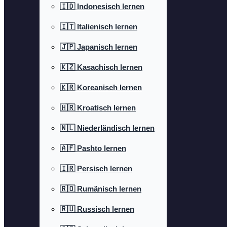
🇮🇩 Indonesisch lernen
🇮🇹 Italienisch lernen
🇯🇵 Japanisch lernen
🇰🇿 Kasachisch lernen
🇰🇷 Koreanisch lernen
🇭🇷 Kroatisch lernen
🇳🇱 Niederländisch lernen
🇦🇫 Pashto lernen
🇮🇷 Persisch lernen
🇷🇴 Rumänisch lernen
🇷🇺 Russisch lernen