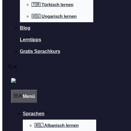
🇹🇷 Türkisch lernen
🇭🇺 Ungarisch lernen
Blog
Lerntipps
Gratis Sprachkurs
Menü
Sprachen
🇦🇱 Albanisch lernen