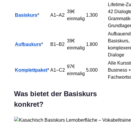
Lifetime-Z
39€
42 Dialogte
Basiskurs
*
A1–A2
1.300
einmalig
Grammatik
Grundlage
Aufbauend
39€
Basiskurs,
Aufbaukurs
*
B1–B2
1.800
einmalig
komplexer
Dialoge
Alle Kursst
97€
Komplettpaket
*
A1–C2
5.000
Business +
einmalig
Fachworts
Was bietet der Basiskurs
konkret?