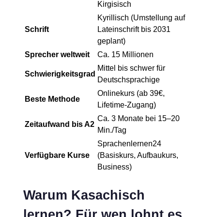
Kirgisisch
Kyrillisch (Umstellung auf
Schrift
Lateinschrift bis 2031
geplant)
Sprecher weltweit
Ca. 15 Millionen
Mittel bis schwer für
Schwierigkeitsgrad
Deutschsprachige
Onlinekurs (ab 39€,
Beste Methode
Lifetime-Zugang)
Ca. 3 Monate bei 15–20
Zeitaufwand bis A2
Min./Tag
Sprachenlernen24
Verfügbare Kurse
(Basiskurs, Aufbaukurs,
Business)
Warum Kasachisch
lernen? Für wen lohnt es