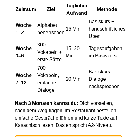
Täglicher
Zeitraum
Ziel
Methode
Aufwand
Basiskurs +
Woche
Alphabet
15 Min.
handschriftliches
1–2
beherrschen
Üben
300
Woche
15–20
Tagesaufgaben
Vokabeln +
3–6
Min.
im Basiskurs
erste Sätze
700+
Basiskurs +
Woche
Vokabeln,
20 Min.
Dialoge
7–12
einfache
nachsprechen
Dialoge
Nach 3 Monaten kannst du:
Dich vorstellen,
nach dem Weg fragen, im Restaurant bestellen,
einfache Gespräche führen und kurze Texte auf
Kasachisch lesen. Das entspricht A2-Niveau.