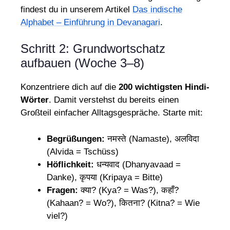
findest du in unserem Artikel
Das indische
Alphabet – Einführung in Devanagari
.
Schritt 2: Grundwortschatz
aufbauen (Woche 3–8)
Konzentriere dich auf die
200 wichtigsten Hindi-
Wörter
. Damit verstehst du bereits einen
Großteil einfacher Alltagsgespräche. Starte mit:
Begrüßungen:
नमस्ते (Namaste), अलविदा
(Alvida = Tschüss)
Höflichkeit:
धन्यवाद (Dhanyavaad =
Danke), कृपया (Kripaya = Bitte)
Fragen:
क्या? (Kya? = Was?), कहाँ?
(Kahaan? = Wo?), कितना? (Kitna? = Wie
viel?)