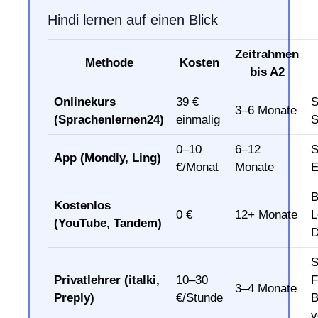
Hindi lernen auf einen Blick
Zeitrahmen
Methode
Kosten
bis A2
Onlinekurs
39 €
S
3–6 Monate
(Sprachenlernen24)
einmalig
S
0–10
6–12
S
App (Mondly, Ling)
€/Monat
Monate
E
B
Kostenlos
0 €
12+ Monate
L
(YouTube, Tandem)
D
S
Privatlehrer (italki,
10–30
F
3–4 Monate
Preply)
€/Stunde
B
v