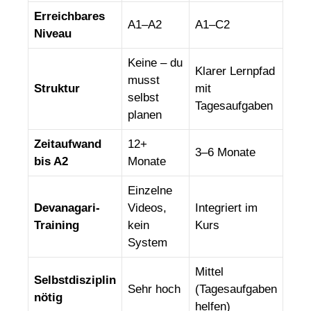
Erreichbares
A1–A2
A1–C2
Niveau
Keine – du
Klarer Lernpfad
musst
Struktur
mit
selbst
Tagesaufgaben
planen
Zeitaufwand
12+
3–6 Monate
bis A2
Monate
Einzelne
Devanagari-
Videos,
Integriert im
Training
kein
Kurs
System
Mittel
Selbstdisziplin
Sehr hoch
(Tagesaufgaben
nötig
helfen)