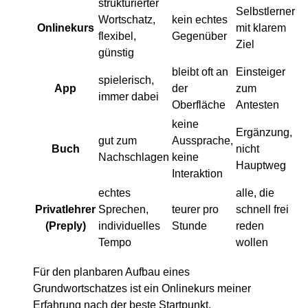
strukturierter
Selbstlerner
Wortschatz,
kein echtes
Onlinekurs
mit klarem
flexibel,
Gegenüber
Ziel
günstig
bleibt oft an
Einsteiger
spielerisch,
App
der
zum
immer dabei
Oberfläche
Antesten
keine
Ergänzung,
gut zum
Aussprache,
Buch
nicht
Nachschlagen
keine
Hauptweg
Interaktion
echtes
alle, die
Privatlehrer
Sprechen,
teurer pro
schnell frei
(Preply)
individuelles
Stunde
reden
Tempo
wollen
Für den planbaren Aufbau eines
Grundwortschatzes ist ein Onlinekurs meiner
Erfahrung nach der beste Startpunkt.