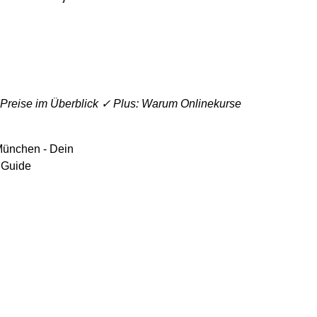
 Preise im Überblick ✓ Plus: Warum Onlinekurse