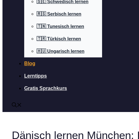
🇸🇪 Schwedisch lernen
🇷🇸 Serbisch lernen
🇹🇳 Tunesisch lernen
🇹🇷 Türkisch lernen
🇭🇺 Ungarisch lernen
Blog
Lerntipps
Gratis Sprachkurs
Dänisch lernen München: 