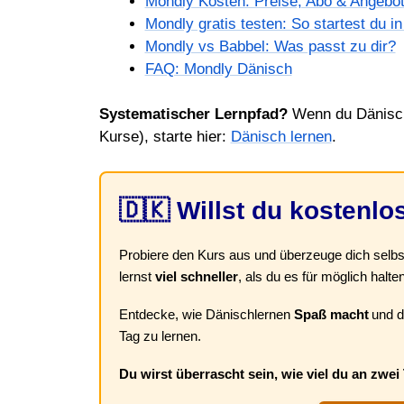
Mondly Kosten: Preise, Abo & Angebo
Mondly gratis testen: So startest du i
Mondly vs Babbel: Was passt zu dir?
FAQ: Mondly Dänisch
Systematischer Lernpfad?
Wenn du Dänisch i
Kurse), starte hier:
Dänisch lernen
.
🇩🇰 Willst du kostenlo
Probiere den Kurs aus und überzeuge dich selb
lernst
viel schneller
, als du es für möglich halten
Entdecke, wie Dänischlernen
Spaß macht
und d
Tag zu lernen.
Du wirst überrascht sein, wie viel du an zwei