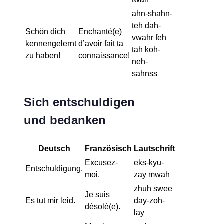
ahn-shahn-
teh dah-
Schön dich
Enchanté(e)
vwahr feh
kennengelernt
d’avoir fait ta
tah koh-
zu haben!
connaissance!
neh-
sahnss
Sich entschuldigen
und bedanken
Deutsch
Französisch
Lautschrift
Excusez-
eks-kyu-
Entschuldigung.
moi.
zay mwah
zhuh swee
Je suis
Es tut mir leid.
day-zoh-
désolé(e).
lay