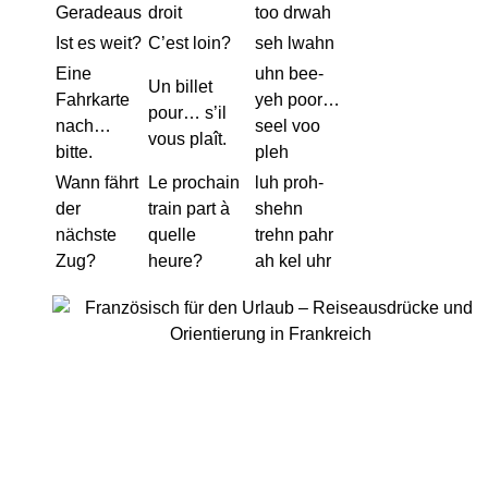
Geradeaus
droit
too drwah
Ist es weit?
C’est loin?
seh lwahn
Eine
uhn bee-
Un billet
Fahrkarte
yeh poor…
pour… s’il
nach…
seel voo
vous plaît.
bitte.
pleh
Wann fährt
Le prochain
luh proh-
der
train part à
shehn
nächste
quelle
trehn pahr
Zug?
heure?
ah kel uhr