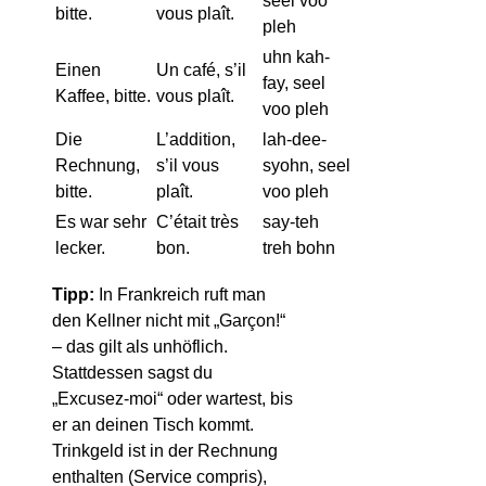
seel voo
bitte.
vous plaît.
pleh
uhn kah-
Einen
Un café, s’il
fay, seel
Kaffee, bitte.
vous plaît.
voo pleh
Die
L’addition,
lah-dee-
Rechnung,
s’il vous
syohn, seel
bitte.
plaît.
voo pleh
Es war sehr
C’était très
say-teh
lecker.
bon.
treh bohn
Tipp:
In Frankreich ruft man
den Kellner nicht mit „Garçon!“
– das gilt als unhöflich.
Stattdessen sagst du
„Excusez-moi“ oder wartest, bis
er an deinen Tisch kommt.
Trinkgeld ist in der Rechnung
enthalten (Service compris),