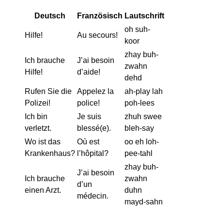
Deutsch
Französisch
Lautschrift
oh suh-
Hilfe!
Au secours!
koor
zhay buh-
Ich brauche
J’ai besoin
zwahn
Hilfe!
d’aide!
dehd
Rufen Sie die
Appelez la
ah-play lah
Polizei!
police!
poh-lees
Ich bin
Je suis
zhuh swee
verletzt.
blessé(e).
bleh-say
Wo ist das
Où est
oo eh loh-
Krankenhaus?
l’hôpital?
pee-tahl
zhay buh-
J’ai besoin
Ich brauche
zwahn
d’un
einen Arzt.
duhn
médecin.
mayd-sahn