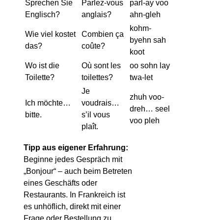
Sprechen Sie
Parlez-vous
parl-ay voo
Englisch?
anglais?
ahn-gleh
kohm-
Wie viel kostet
Combien ça
byehn sah
das?
coûte?
koot
Wo ist die
Où sont les
oo sohn lay
Toilette?
toilettes?
twa-let
Je
zhuh voo-
Ich möchte…
voudrais…
dreh… seel
bitte.
s’il vous
voo pleh
plaît.
Tipp aus eigener Erfahrung:
Beginne jedes Gespräch mit
„Bonjour“ – auch beim Betreten
eines Geschäfts oder
Restaurants. In Frankreich ist
es unhöflich, direkt mit einer
Frage oder Bestellung zu