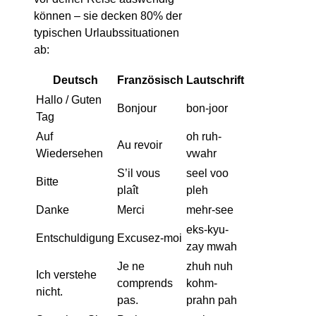
können – sie decken 80% der
typischen Urlaubssituationen
ab:
Deutsch
Französisch
Lautschrift
Hallo / Guten
Bonjour
bon-joor
Tag
Auf
oh ruh-
Au revoir
Wiedersehen
vwahr
S’il vous
seel voo
Bitte
plaît
pleh
Danke
Merci
mehr-see
eks-kyu-
Entschuldigung
Excusez-moi
zay mwah
Je ne
zhuh nuh
Ich verstehe
comprends
kohm-
nicht.
pas.
prahn pah