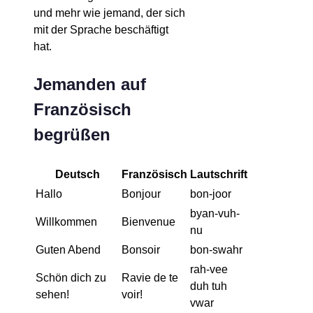
und mehr wie jemand, der sich
mit der Sprache beschäftigt
hat.
Jemanden auf
Französisch
begrüßen
Deutsch
Französisch
Lautschrift
Hallo
Bonjour
bon-joor
byan-vuh-
Willkommen
Bienvenue
nu
Guten Abend
Bonsoir
bon-swahr
rah-vee
Schön dich zu
Ravie de te
duh tuh
sehen!
voir!
vwar