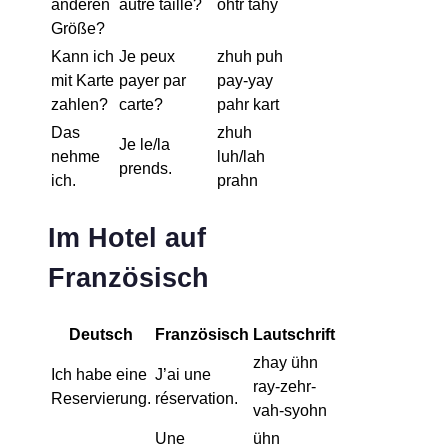
anderen
autre taille?
ohtr tahy
Größe?
Kann ich
Je peux
zhuh puh
mit Karte
payer par
pay-yay
zahlen?
carte?
pahr kart
Das
zhuh
Je le/la
nehme
luh/lah
prends.
ich.
prahn
Im Hotel auf
Französisch
Deutsch
Französisch
Lautschrift
zhay ühn
Ich habe eine
J’ai une
ray-zehr-
Reservierung.
réservation.
vah-syohn
Une
ühn