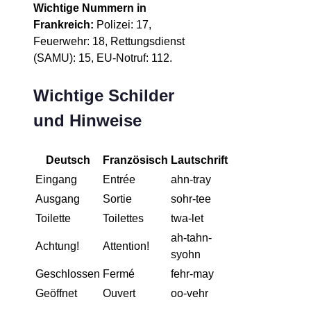
Wichtige Nummern in
Frankreich:
Polizei: 17,
Feuerwehr: 18, Rettungsdienst
(SAMU): 15, EU-Notruf: 112.
Wichtige Schilder
und Hinweise
Deutsch
Französisch
Lautschrift
Eingang
Entrée
ahn-tray
Ausgang
Sortie
sohr-tee
Toilette
Toilettes
twa-let
ah-tahn-
Achtung!
Attention!
syohn
Geschlossen
Fermé
fehr-may
Geöffnet
Ouvert
oo-vehr