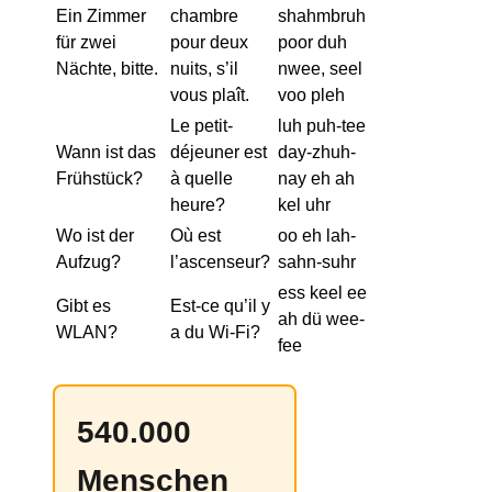
Ein Zimmer
chambre
shahmbruh
für zwei
pour deux
poor duh
Nächte, bitte.
nuits, s’il
nwee, seel
vous plaît.
voo pleh
Le petit-
luh puh-tee
Wann ist das
déjeuner est
day-zhuh-
Frühstück?
à quelle
nay eh ah
heure?
kel uhr
Wo ist der
Où est
oo eh lah-
Aufzug?
l’ascenseur?
sahn-suhr
ess keel ee
Gibt es
Est-ce qu’il y
ah dü wee-
WLAN?
a du Wi-Fi?
fee
540.000
Menschen