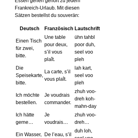
Essen gehen gehört zu jedem
Frankreich-Urlaub. Mit diesen
Sätzen bestellst du souverän:
Deutsch
Französisch
Lautschrift
Une table
ühn tahbl
Einen Tisch
pour deux,
poor duh,
für zwei,
s’il vous
seel voo
bitte.
plaît.
pleh
Die
lah kart,
La carte, s’il
Speisekarte,
seel voo
vous plaît.
bitte.
pleh
zhuh voo-
Ich möchte
Je voudrais
dreh koh-
bestellen.
commander.
mahn-day
Ich hätte
Je
zhuh voo-
gerne…
voudrais…
dreh…
duh loh,
Ein Wasser,
De l’eau, s’il