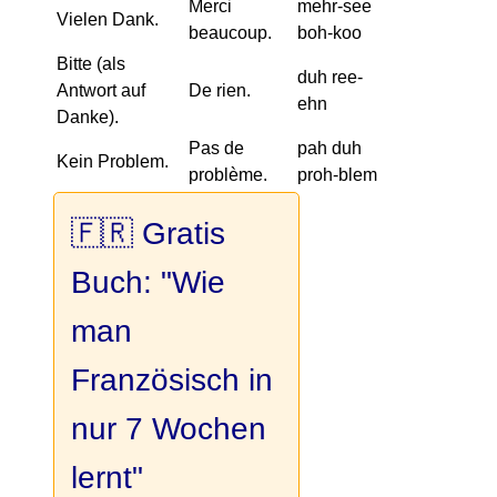
Merci
mehr-see
Vielen Dank.
beaucoup.
boh-koo
Bitte (als
duh ree-
Antwort auf
De rien.
ehn
Danke).
Pas de
pah duh
Kein Problem.
problème.
proh-blem
🇫🇷 Gratis
Buch: "Wie
man
Französisch in
nur 7 Wochen
lernt"