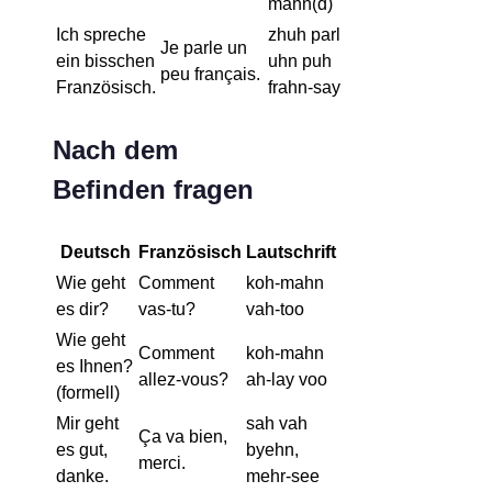
mahn(d)
Ich spreche
zhuh parl
Je parle un
ein bisschen
uhn puh
peu français.
Französisch.
frahn-say
Nach dem
Befinden fragen
Deutsch
Französisch
Lautschrift
Wie geht
Comment
koh-mahn
es dir?
vas-tu?
vah-too
Wie geht
Comment
koh-mahn
es Ihnen?
allez-vous?
ah-lay voo
(formell)
Mir geht
sah vah
Ça va bien,
es gut,
byehn,
merci.
danke.
mehr-see