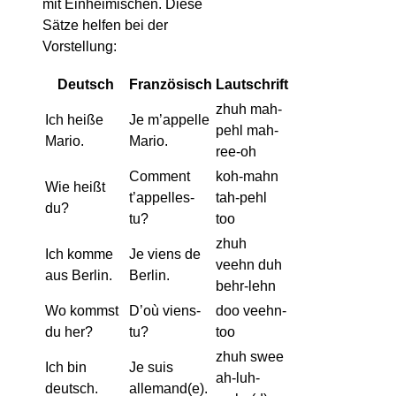
mit Einheimischen. Diese
Sätze helfen bei der
Vorstellung:
Deutsch
Französisch
Lautschrift
zhuh mah-
Ich heiße
Je m’appelle
pehl mah-
Mario.
Mario.
ree-oh
Comment
koh-mahn
Wie heißt
t’appelles-
tah-pehl
du?
tu?
too
zhuh
Ich komme
Je viens de
veehn duh
aus Berlin.
Berlin.
behr-lehn
Wo kommst
D’où viens-
doo veehn-
du her?
tu?
too
zhuh swee
Ich bin
Je suis
ah-luh-
deutsch.
allemand(e).