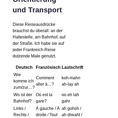
und Transport
Diese Reiseausdrücke
brauchst du überall: an der
Haltestelle, am Bahnhof, auf
der Straße. Ich habe sie auf
jeder Frankreich-Reise
dutzende Male genutzt.
Deutsch
Französisch
Lautschrift
Wie
Comment
koh-mahn
komme ich
aller à…?
ah-lay ah
zum/zur…?
Wo ist der
Où est la
oo eh lah
Bahnhof?
gare?
gahr
Links /
À gauche / À
ah gohsh /
Rechts /
droite / Tout
ah drwaht /