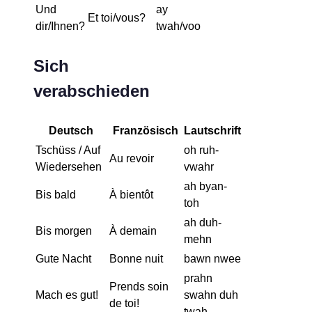
Und
ay
Et toi/vous?
dir/Ihnen?
twah/voo
Sich
verabschieden
Deutsch
Französisch
Lautschrift
Tschüss / Auf
oh ruh-
Au revoir
Wiedersehen
vwahr
ah byan-
Bis bald
À bientôt
toh
ah duh-
Bis morgen
À demain
mehn
Gute Nacht
Bonne nuit
bawn nwee
prahn
Prends soin
Mach es gut!
swahn duh
de toi!
twah