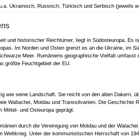
u.a. Ukrainisch, Russisch, Türkisch und Serbisch (jeweils w
ens
it und historischer Reichtümer, liegt in Südosteuropa. Es i
ropas. Im Norden und Osten grenzt es an die Ukraine, im S
chwarze Meer. Rumäniens geographische Vielfalt umfasst di
s größte Feuchtgebiet der EU.
g wie seine Landschaft. Sie reicht von den alten Dakern, übe
wie Wallachei, Moldau und Transsilvanien. Die Geschichte 
 Mittel- und Osteuropa geprägt.
mänien durch die Vereinigung von Moldau und der Walachei
n Weltkrieg. Unter der kommunistischen Herrschaft von 194