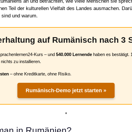
Rumäniens an und betrachten, wie viele Menschen sie sprech
hen Teil der kulturellen Vielfalt des Landes ausmachen. Dar
 sind und warum.
erhaltung auf Rumänisch nach 3 
Sprachenlernen24-Kurs – und
540.000 Lernende
haben es bestätigt. 
nichts zu installieren.
esten
– ohne Kreditkarte, ohne Risiko.
Rumänisch-Demo jetzt starten »
*
 man in Rumänien?