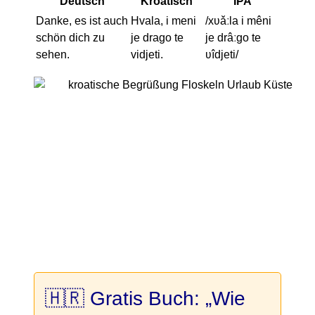
Deutsch
Kroatisch
IPA
Danke, es ist auch
Hvala, i meni
/xʋǎːla i mêni
schön dich zu
je drago te
je drâːɡo te
sehen.
vidjeti.
ʋîdjeti/
🇭🇷 Gratis Buch: „Wie