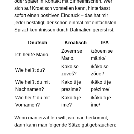
oder später in Kontakt mit Einheimischen. Wer
sich auf Kroatisch vorstellen kann, hinterlässt
sofort einen positiven Eindruck – das hat mir
jeder bestätigt, der schon einmal mit einfachsten
Sprachkenntnissen durch Dalmatien gereist ist.
Deutsch
Kroatisch
IPA
Zovem se
/zǒʋem se
Ich heiße Mario.
Mario.
mâːrio/
Kako se
/kâko se
Wie heißt du?
zoveš?
zǒʋeʃ/
Wie heißt du mit
Kako ti je
/kâko ti je
Nachnamen?
prezime?
prêzime/
Wie heißt du mit
Kako ti je
/kâko ti je
Vornamen?
ime?
îme/
Wenn man erzählen will, wo man herkommt,
dann kann man folgende Sätze gut gebrauchen: