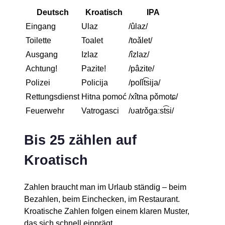
Deutsch
Kroatisch
IPA
Eingang
Ulaz
/ûlaz/
Toilette
Toalet
/toǎlet/
Ausgang
Izlaz
/îzlaz/
Achtung!
Pazite!
/pâzite/
Polizei
Policija
/polǐt͡sija/
Rettungsdienst
Hitna pomoć
/xîtna pǒmotɕ/
Feuerwehr
Vatrogasci
/ʋatɾǒɡaːst͡si/
Bis 25 zählen auf
Kroatisch
Zahlen braucht man im Urlaub ständig – beim
Bezahlen, beim Einchecken, im Restaurant.
Kroatische Zahlen folgen einem klaren Muster,
das sich schnell einprägt.