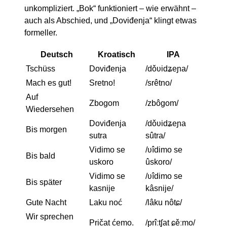
unkompliziert. „Bok“ funktioniert – wie erwähnt –
auch als Abschied, und „Doviđenja“ klingt etwas
formeller.
Deutsch
Kroatisch
IPA
Tschüss
Doviđenja
/dǒʋidʑeɲa/
Mach es gut!
Sretno!
/srêtno/
Auf
Zbogom
/zbôɡom/
Wiedersehen
Doviđenja
/dǒʋidʑeɲa
Bis morgen
sutra
sûtra/
Vidimo se
/ʋîdimo se
Bis bald
uskoro
ûskoro/
Vidimo se
/ʋîdimo se
Bis später
kasnije
kâsnije/
Gute Nacht
Laku noć
/lâku nôtɕ/
Wir sprechen
Pričat ćemo.
/prîːtʃat ɕěːmo/