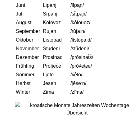
Juni
Lipanj
/lǐpaɲ/
Juli
Srpanj
/sr̂ːpaɲ/
August
Kolovoz
/kôloʋoz/
September
Rujan
/rǔjaːn/
Oktober
Listopad
/lǐstopaːd/
November
Studeni
/stǔdeni/
Dezember
Prosinac
/prǒsinat͡s/
Frühling
Proljeće
/prǒʎetɕe/
Sommer
Ljeto
/ʎêto/
Herbst
Jesen
/jěseːn/
Winter
Zima
/zîma/