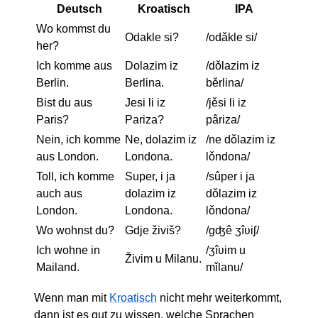
Deutsch
Kroatisch
IPA
Wo kommst du
Odakle si?
/odǎkle si/
her?
Ich komme aus
Dolazim iz
/dǒlazim iz
Berlin.
Berlina.
běrlina/
Bist du aus
Jesi li iz
/jěsi li iz
Paris?
Pariza?
pâriza/
Nein, ich komme
Ne, dolazim iz
/ne dǒlazim iz
aus London.
Londona.
lǒndona/
Toll, ich komme
Super, i ja
/sûper i ja
auch aus
dolazim iz
dǒlazim iz
London.
Londona.
lǒndona/
Wo wohnst du?
Gdje živiš?
/gʤê ʒîʋiʃ/
Ich wohne in
/ʒîʋim u
Živim u Milanu.
Mailand.
mǐlanu/
Wenn man mit
Kroatisch
nicht mehr weiterkommt,
dann ist es gut zu wissen, welche Sprachen