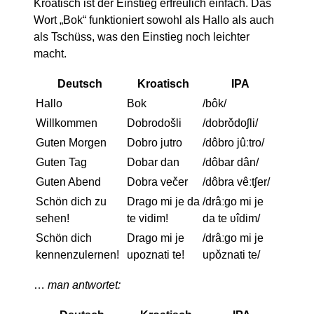
Kroatisch ist der Einstieg erfreulich einfach. Das
Wort „Bok“ funktioniert sowohl als Hallo als auch
als Tschüss, was den Einstieg noch leichter
macht.
Deutsch
Kroatisch
IPA
Hallo
Bok
/bôk/
Willkommen
Dobrodošli
/dobrǒdoʃli/
Guten Morgen
Dobro jutro
/dôbro jûːtro/
Guten Tag
Dobar dan
/dôbar dân/
Guten Abend
Dobra večer
/dôbra vêːtʃer/
Schön dich zu
Drago mi je da
/drâːɡo mi je
sehen!
te vidim!
da te ʋîdim/
Schön dich
Drago mi je
/drâːɡo mi je
kennenzulernen!
upoznati te!
upǒznati te/
…
man antwortet: