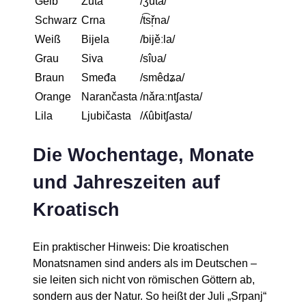
Gelb
Žuta
/ʒûta/
Schwarz
Crna
/t͡sř̩na/
Weiß
Bijela
/bijěːla/
Grau
Siva
/sîʋa/
Braun
Smeđa
/smêdʑa/
Orange
Narančasta
/nǎraːntʃasta/
Lila
Ljubičasta
/ʎûbitʃasta/
Die Wochentage, Monate
und Jahreszeiten auf
Kroatisch
Ein praktischer Hinweis: Die kroatischen
Monatsnamen sind anders als im Deutschen –
sie leiten sich nicht von römischen Göttern ab,
sondern aus der Natur. So heißt der Juli „Srpanj“