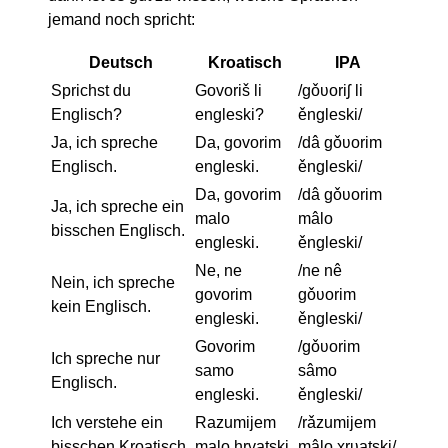
jemand noch spricht:
Deutsch
Kroatisch
IPA
Sprichst du
Govoriš li
/ɡǒʋoriʃ li
Englisch?
engleski?
ěngleski/
Ja, ich spreche
Da, govorim
/dâ ɡǒʋorim
Englisch.
engleski.
ěngleski/
Da, govorim
/dâ ɡǒʋorim
Ja, ich spreche ein
malo
mâlo
bisschen Englisch.
engleski.
ěngleski/
Ne, ne
/ne nê
Nein, ich spreche
govorim
ɡǒʋorim
kein Englisch.
engleski.
ěngleski/
Govorim
/ɡǒʋorim
Ich spreche nur
samo
sâmo
Englisch.
engleski.
ěngleski/
Ich verstehe ein
Razumijem
/rǎzumijem
bisschen Kroatisch.
malo hrvatski.
mâlo xr̩ʋatski/