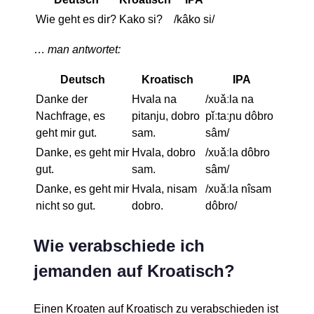
Wie geht es dir?
Kako si?
/kâko si/
…
man antwortet:
Deutsch
Kroatisch
IPA
Danke der
Hvala na
/xʋǎːla na
Nachfrage, es
pitanju, dobro
pǐːtaːɲu dôbro
geht mir gut.
sam.
sâm/
Danke, es geht mir
Hvala, dobro
/xʋǎːla dôbro
gut.
sam.
sâm/
Danke, es geht mir
Hvala, nisam
/xʋǎːla nîsam
nicht so gut.
dobro.
dôbro/
Wie verabschiede ich
jemanden auf Kroatisch?
Einen Kroaten auf Kroatisch zu verabschieden ist