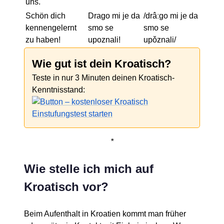
uns.
Schön dich
Drago mi je da
/drâːɡo mi je da
kennengelernt
smo se
smo se
zu haben!
upoznali!
upǒznali/
Wie gut ist dein Kroatisch?
Teste in nur 3 Minuten deinen Kroatisch-
Kenntnisstand:
*
Wie stelle ich mich auf
Kroatisch vor?
Beim Aufenthalt in Kroatien kommt man früher