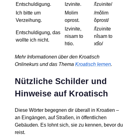
Entschuldigung.
Izvinite.
/ǐzʋinite/
Ich bitte um
Molim
/mǒlim
Verzeihung.
oprost.
ǒprost/
Izvinite,
/ǐzʋinite
Entschuldigung, das
nisam to
nîsam to
wollte ich nicht.
htio.
xtîo/
Mehr Informationen über den Kroatisch
Onlinekurs und das Thema
Kroatisch lernen
.
Nützliche Schilder und
Hinweise auf Kroatisch
Diese Wörter begegnen dir überall in Kroatien –
an Eingängen, auf Straßen, in öffentlichen
Gebäuden. Es lohnt sich, sie zu kennen, bevor du
reist.