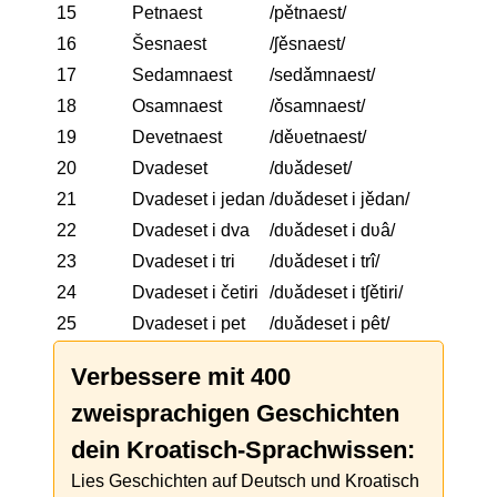
15
Petnaest
/pětnaest/
16
Šesnaest
/ʃěsnaest/
17
Sedamnaest
/sedǎmnaest/
18
Osamnaest
/ǒsamnaest/
19
Devetnaest
/děʋetnaest/
20
Dvadeset
/dʋǎdeset/
21
Dvadeset i jedan
/dʋǎdeset i jědan/
22
Dvadeset i dva
/dʋǎdeset i dʋâ/
23
Dvadeset i tri
/dʋǎdeset i trî/
24
Dvadeset i četiri
/dʋǎdeset i tʃětiri/
25
Dvadeset i pet
/dʋǎdeset i pêt/
Verbessere mit 400
zweisprachigen Geschichten
dein Kroatisch-Sprachwissen:
Lies Geschichten auf Deutsch und Kroatisch