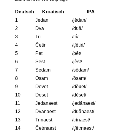
Deutsch
Kroatisch
IPA
1
Jedan
/jědan/
2
Dva
/dʋâ/
3
Tri
/trî/
4
Četiri
/tʃětiri/
5
Pet
/pêt/
6
Šest
/ʃêst/
7
Sedam
/sědam/
8
Osam
/ôsam/
9
Devet
/děʋet/
10
Deset
/děset/
11
Jedanaest
/jedǎnaest/
12
Dvanaest
/dʋǎnaest/
13
Trinaest
/trǐnaest/
14
Četrnaest
/tʃětrnaest/