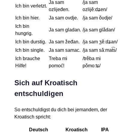
Ja sam
/ja sam
Ich bin verletzt.
ozlijeđen.
ozlijěːdʑen/
Ich bin hier.
Ja sam ovdje.
/ja sam ǒʋdje/
Ich bin
Ja sam gladan.
/ja sam ɡlǎdan/
hungrig.
Ich bin durstig.
Ja sam žeđan.
/ja sam ʒěːdʑan/
Ich bin single.
Ja sam samac.
/ja sam sǎːmat͡s/
Ich brauche
Treba mi
/trěba mi
Hilfe!
pomoć!
pǒmoːtɕ/
Sich auf Kroatisch
entschuldigen
So entschuldigst du dich bei jemandem, der
Kroatisch spricht:
Deutsch
Kroatisch
IPA