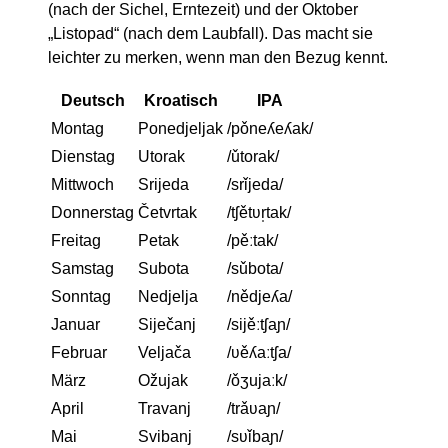
(nach der Sichel, Erntezeit) und der Oktober
„Listopad“ (nach dem Laubfall). Das macht sie
leichter zu merken, wenn man den Bezug kennt.
Deutsch
Kroatisch
IPA
Montag
Ponedjeljak
/pǒneʎeʎak/
Dienstag
Utorak
/ǔtorak/
Mittwoch
Srijeda
/srǐjeda/
Donnerstag
Četvrtak
/tʃětʋr̩tak/
Freitag
Petak
/pěːtak/
Samstag
Subota
/sǔbota/
Sonntag
Nedjelja
/nědjeʎa/
Januar
Siječanj
/sijěːtʃaɲ/
Februar
Veljača
/ʋěʎaːtʃa/
März
Ožujak
/ǒʒujaːk/
April
Travanj
/trǎʋaɲ/
Mai
Svibanj
/sʋǐbaɲ/