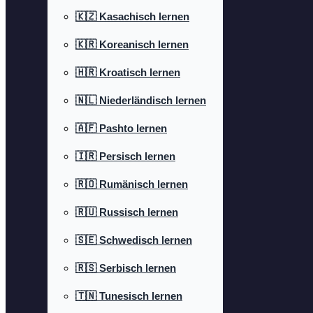
🇰🇿 Kasachisch lernen
🇰🇷 Koreanisch lernen
🇭🇷 Kroatisch lernen
🇳🇱 Niederländisch lernen
🇦🇫 Pashto lernen
🇮🇷 Persisch lernen
🇷🇴 Rumänisch lernen
🇷🇺 Russisch lernen
🇸🇪 Schwedisch lernen
🇷🇸 Serbisch lernen
🇹🇳 Tunesisch lernen