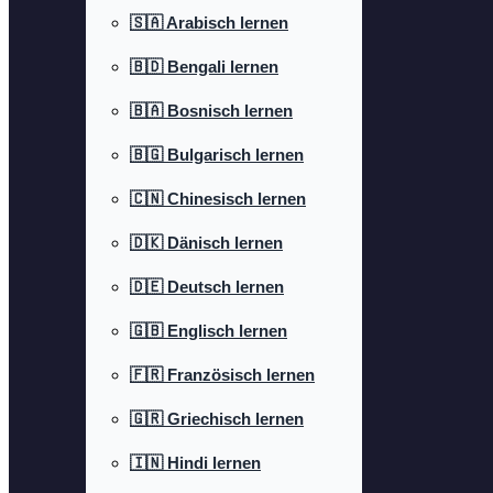
🇸🇦 Arabisch lernen
🇧🇩 Bengali lernen
🇧🇦 Bosnisch lernen
🇧🇬 Bulgarisch lernen
🇨🇳 Chinesisch lernen
🇩🇰 Dänisch lernen
🇩🇪 Deutsch lernen
🇬🇧 Englisch lernen
🇫🇷 Französisch lernen
🇬🇷 Griechisch lernen
🇮🇳 Hindi lernen