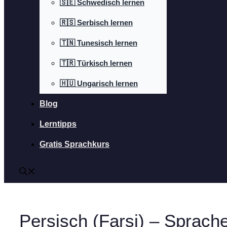
🇸🇪 Schwedisch lernen
🇷🇸 Serbisch lernen
🇹🇳 Tunesisch lernen
🇹🇷 Türkisch lernen
🇭🇺 Ungarisch lernen
Blog
Lerntipps
Gratis Sprachkurs
Persisch (Farsi) – Sprach