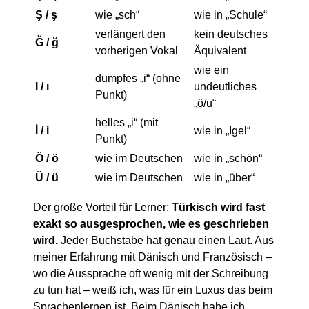
Ş / ş
wie „sch“
wie in „Schule“
verlängert den
kein deutsches
Ğ / ğ
vorherigen Vokal
Äquivalent
wie ein
dumpfes „i“ (ohne
I / ı
undeutliches
Punkt)
„ö/u“
helles „i“ (mit
İ / i
wie in „Igel“
Punkt)
Ö / ö
wie im Deutschen
wie in „schön“
Ü / ü
wie im Deutschen
wie in „über“
Der große Vorteil für Lerner:
Türkisch wird fast
exakt so ausgesprochen, wie es geschrieben
wird.
Jeder Buchstabe hat genau einen Laut. Aus
meiner Erfahrung mit Dänisch und Französisch –
wo die Aussprache oft wenig mit der Schreibung
zu tun hat – weiß ich, was für ein Luxus das beim
Sprachenlernen ist. Beim Dänisch habe ich