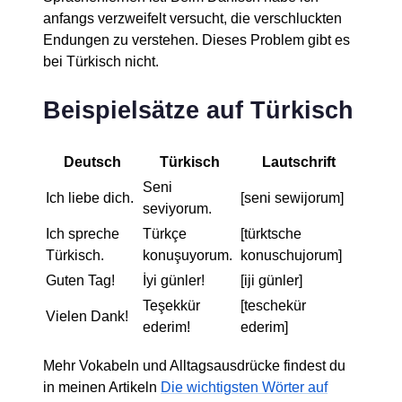
anfangs verzweifelt versucht, die verschluckten
Endungen zu verstehen. Dieses Problem gibt es
bei Türkisch nicht.
Beispielsätze auf Türkisch
Deutsch
Türkisch
Lautschrift
Seni
Ich liebe dich.
[seni sewijorum]
seviyorum.
Ich spreche
Türkçe
[türktsche
Türkisch.
konuşuyorum.
konuschujorum]
Guten Tag!
İyi günler!
[iji günler]
Teşekkür
[teschekür
Vielen Dank!
ederim!
ederim]
Mehr Vokabeln und Alltagsausdrücke findest du
in meinen Artikeln
Die wichtigsten Wörter auf