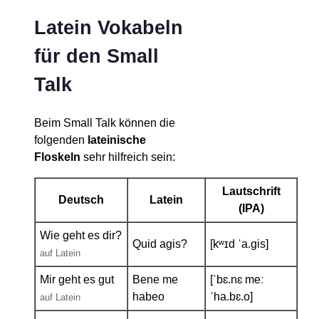
Latein Vokabeln
für den Small
Talk
Beim Small Talk können die
folgenden
lateinische
Floskeln
sehr hilfreich sein:
Lautschrift
Deutsch
Latein
(IPA)
Wie geht es dir?
Quid agis?
[kʷɪd ˈa.ɡis]
auf Latein
Mir geht es gut
Bene me
[ˈbɛ.nɛ meː
habeo
ˈha.bɛ.o]
auf Latein