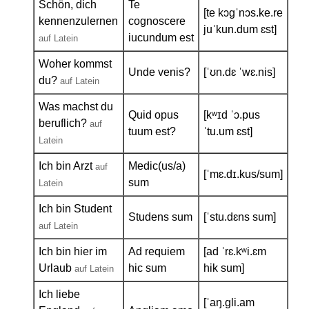
Schön, dich
Te
[te kɔɡˈnɔs.ke.re
kennenzulernen
cognoscere
juˈkun.dum ɛst]
iucundum est
auf Latein
Woher kommst
Unde venis?
[ˈʊn.dɛ ˈwɛ.nis]
du?
auf Latein
Was machst du
Quid opus
[kʷɪd ˈɔ.pus
beruflich?
auf
tuum est?
ˈtu.um ɛst]
Latein
Ich bin Arzt
Medic(us/a)
auf
[ˈmɛ.dɪ.kus/sum]
sum
Latein
Ich bin Student
Studens sum
[ˈstu.dɛns sum]
auf Latein
Ich bin hier im
Ad requiem
[ad ˈrɛ.kʷi.ɛm
Urlaub
hic sum
hik sum]
auf Latein
Ich liebe
[ˈaŋ.ɡli.am