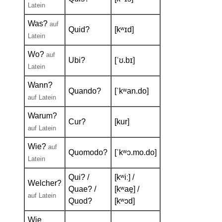
Latein
Was?
auf
Quid?
[kʷɪd]
Latein
Wo?
auf
Ubi?
[ˈʊ.bɪ]
Latein
Wann?
Quando?
[ˈkʷan.do]
auf Latein
Warum?
Cur?
[kur]
auf Latein
Wie?
auf
Quomodo?
[ˈkʷɔ.mo.do]
Latein
Qui? /
[kʷiː] /
Welcher?
Quae? /
[kʷae̯] /
auf Latein
Quod?
[kʷɔd]
Wie