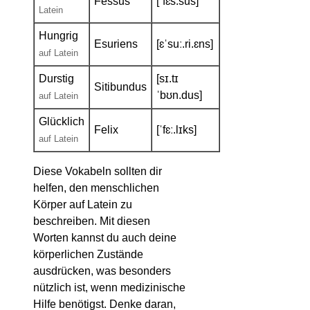
Fessus
[ˈfɛs.sus]
Latein
Hungrig
Esuriens
[ɛˈsuː.ri.ɛns]
auf Latein
Durstig
[sɪ.tɪ
Sitibundus
ˈbʊn.dus]
auf Latein
Glücklich
Felix
[ˈfɛː.lɪks]
auf Latein
Diese Vokabeln sollten dir
helfen, den menschlichen
Körper auf Latein zu
beschreiben. Mit diesen
Worten kannst du auch deine
körperlichen Zustände
ausdrücken, was besonders
nützlich ist, wenn medizinische
Hilfe benötigst. Denke daran,