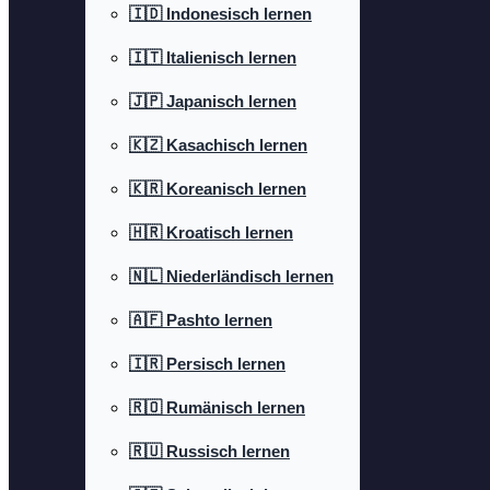
🇮🇩 Indonesisch lernen
🇮🇹 Italienisch lernen
🇯🇵 Japanisch lernen
🇰🇿 Kasachisch lernen
🇰🇷 Koreanisch lernen
🇭🇷 Kroatisch lernen
🇳🇱 Niederländisch lernen
🇦🇫 Pashto lernen
🇮🇷 Persisch lernen
🇷🇴 Rumänisch lernen
🇷🇺 Russisch lernen