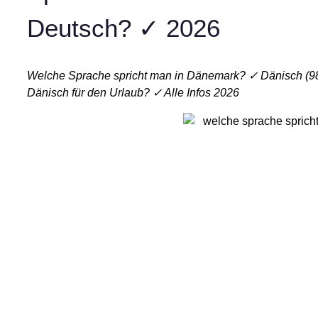
Deutsch? ✓ 2026
Welche Sprache spricht man in Dänemark? ✓ Dänisch (98
Dänisch für den Urlaub? ✓ Alle Infos 2026