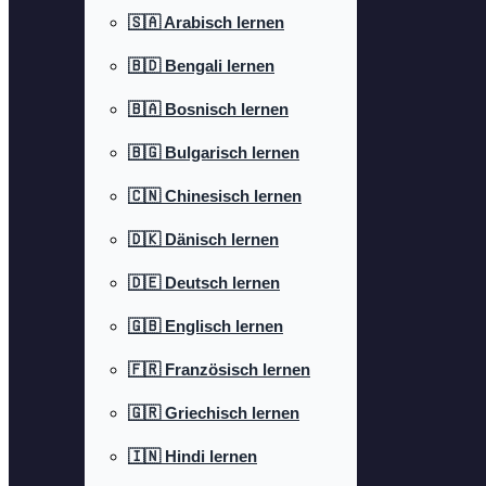
🇸🇦 Arabisch lernen
🇧🇩 Bengali lernen
🇧🇦 Bosnisch lernen
🇧🇬 Bulgarisch lernen
🇨🇳 Chinesisch lernen
🇩🇰 Dänisch lernen
🇩🇪 Deutsch lernen
🇬🇧 Englisch lernen
🇫🇷 Französisch lernen
🇬🇷 Griechisch lernen
🇮🇳 Hindi lernen