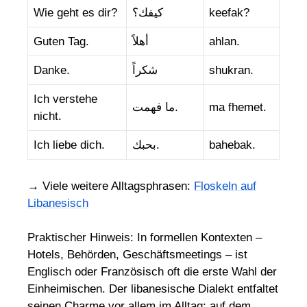
Wie geht es dir?
كيفك؟
keefak?
Guten Tag.
أهلاً
ahlan.
Danke.
شكراً
shukran.
Ich verstehe
ما فهمت.
ma fhemet.
nicht.
Ich liebe dich.
بحبك.
bahebak.
→ Viele weitere Alltagsphrasen:
Floskeln auf
Libanesisch
Praktischer Hinweis: In formellen Kontexten –
Hotels, Behörden, Geschäftsmeetings – ist
Englisch oder Französisch oft die erste Wahl der
Einheimischen. Der libanesische Dialekt entfaltet
seinen Charme vor allem im Alltag: auf dem