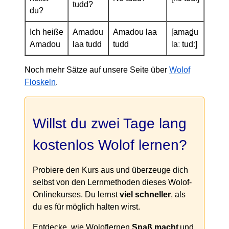
tudd?
du?
Ich heiße
Amadou
Amadou laa
[amad̪u
Amadou
laa tudd
tudd
laː tudː]
Noch mehr Sätze auf unsere Seite über
Wolof
Floskeln
.
Willst du zwei Tage lang
kostenlos Wolof lernen?
Probiere den Kurs aus und überzeuge dich
selbst von den Lernmethoden dieses Wolof-
Onlinekurses. Du lernst
viel schneller
, als
du es für möglich halten wirst.
Entdecke, wie Woloflernen
Spaß macht
und