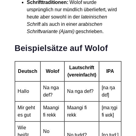
Schrifttraditionen:
Wolof wurde
ursprünglich nur mündlich überliefert, wird
heute aber sowohl in der
lateinischen
Schrift
als auch in einer
arabischen
Schriftvariante (Ajami)
geschrieben.
Beispielsätze auf Wolof
Lautschrift
Deutsch
Wolof
IPA
(vereinfacht)
Na nga
[na ŋa
Hallo
Na nga def?
def?
dɛf]
Mir geht
Maangi
Maangi fi
[maːŋɡi
es gut
fi rekk
rekk
fi ʁɛk]
Wie
No
heißt
No tudd?
[nɔ tudː]