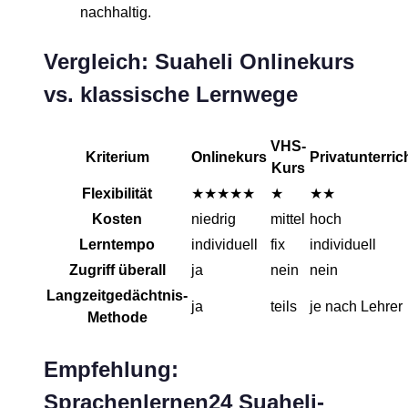
nachhaltig.
Vergleich: Suaheli Onlinekurs
vs. klassische Lernwege
VHS-
Kriterium
Onlinekurs
Privatunterric
Kurs
Flexibilität
★★★★★
★
★★
Kosten
niedrig
mittel
hoch
Lerntempo
individuell
fix
individuell
Zugriff überall
ja
nein
nein
Langzeitgedächtnis-
ja
teils
je nach Lehrer
Methode
Empfehlung:
Sprachenlernen24 Suaheli-