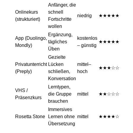
Anfänger, die
Onlinekurs
schnell
niedrig
★★★★★
(strukturiert)
Fortschritte
wollen
Ergänzung,
App (Duolingo,
kostenlos
tägliches
★★★★★
Mondly)
– günstig
Üben
Gezielte
Privatunterricht
Lücken
mittel–
★★★☆☆
(Preply)
schließen,
hoch
Konversation
Lerntypen,
VHS /
die Gruppe
mittel
★★☆☆☆
Präsenzkurs
brauchen
Immersives
Rosetta Stone
Lernen ohne
mittel
★★★★☆
Übersetzung